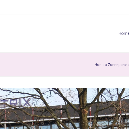
Hom
Home
»
Zonnepanel