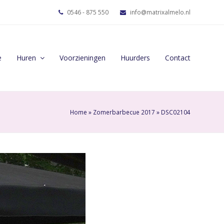
0546 - 875 550
info@matrixalmelo.nl
e
Huren
Voorzieningen
Huurders
Contact
Home
»
Zomerbarbecue 2017
»
DSC02104