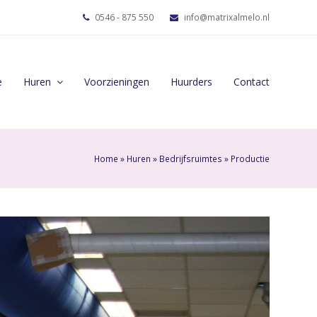
0546 - 875 550
info@matrixalmelo.nl
e
Huren
Voorzieningen
Huurders
Contact
Home
»
Huren
»
Bedrijfsruimtes
»
Productie