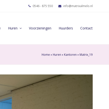
0546 - 875 550
info@matrixalmelo.nl
e
Huren
Voorzieningen
Huurders
Contact
Home
»
Huren
»
Kantoren
»
Matrix_19