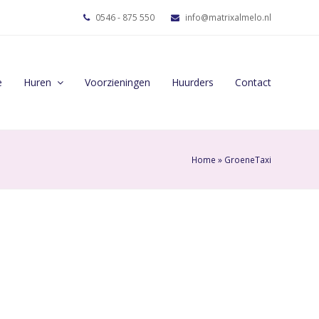
0546 - 875 550
info@matrixalmelo.nl
e
Huren
Voorzieningen
Huurders
Contact
Home
»
GroeneTaxi