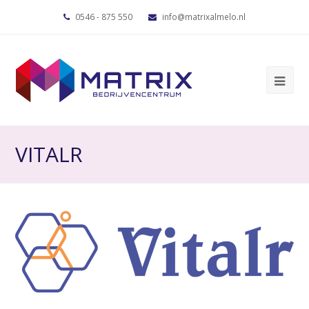
0546 - 875 550
info@matrixalmelo.nl
VITALR